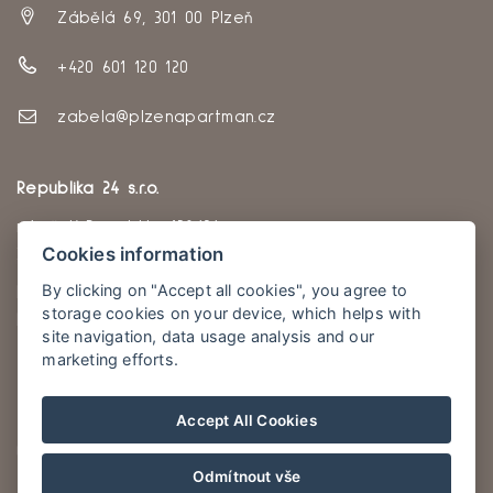
Zábělá 69, 301 00 Plzeň
+420 601 120 120
zabela@plzenapartman.cz
Republika 24 s.r.o.
náměstí Republiky 138/24
Cookies information
30100, Plzeň
By clicking on "Accept all cookies", you agree to
IČ:
04494504
storage cookies on your device, which helps with
DIČ:
CZ04494504
site navigation, data usage analysis and our
marketing efforts.
Naše Apartmány
Accept All Cookies
Ubytování Plzeň – Rolnické náměstí
Odmítnout vše
Apartmány Plzeň – Zborovská